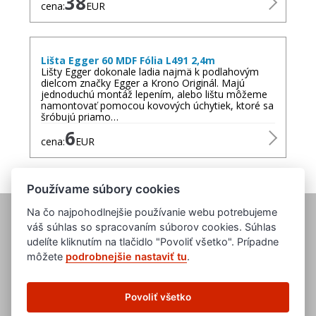
38
cena:
EUR
Lišta Egger 60 MDF Fólia L491 2,4m
Lišty Egger dokonale ladia najmä k podlahovým
dielcom značky Egger a Krono Originál. Majú
jednoduchú montáž lepením, alebo lištu môžeme
namontovať pomocou kovových úchytiek, ktoré sa
šróbujú priamo…
6
cena:
EUR
Používame súbory cookies
Na čo najpohodlnejšie používanie webu potrebujeme
váš súhlas so spracovaním súborov cookies. Súhlas
udelíte kliknutím na tlačidlo "Povoliť všetko". Prípadne
môžete
podrobnejšie nastaviť tu
.
www.evropska-databanka.cz
www.edb.cz
Povoliť všetko
www.edb.eu