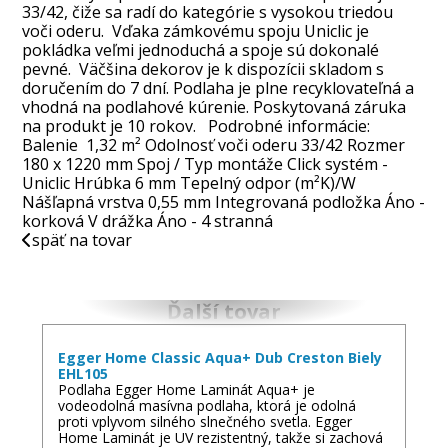
33/42, čiže sa radí do kategórie s vysokou triedou
voči oderu. Vďaka zámkovému spoju Uniclic je
pokládka veľmi jednoduchá a spoje sú dokonalé
pevné. Väčšina dekorov je k dispozícii skladom s
doručením do 7 dní. Podlaha je plne recyklovateľná a
vhodná na podlahové kúrenie. Poskytovaná záruka
na produkt je 10 rokov. Podrobné informácie:
Balenie 1,32 m² Odolnosť voči oderu 33/42 Rozmer
180 x 1220 mm Spoj / Typ montáže Click systém -
Uniclic Hrúbka 6 mm Tepelný odpor (m²K)/W
Nášľapná vrstva 0,55 mm Integrovaná podložka Áno -
korková V drážka Áno - 4 stranná
späť na tovar
Ďalší tovar
Egger Home Classic Aqua+ Dub Creston Biely
EHL105
Podlaha Egger Home Laminát Aqua+ je
vodeodolná masívna podlaha, ktorá je odolná
proti vplyvom silného slnečného svetla. Egger
Home Laminát je UV rezistentný, takže si zachová