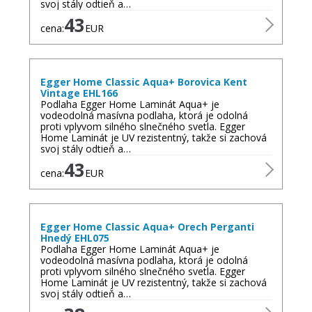
svoj stály odtieň a…
43
cena:
EUR
Egger Home Classic Aqua+ Borovica Kent
Vintage EHL166
Podlaha Egger Home Laminát Aqua+ je
vodeodolná masívna podlaha, ktorá je odolná
proti vplyvom silného slnečného svetla. Egger
Home Laminát je UV rezistentný, takže si zachová
svoj stály odtieň a…
43
cena:
EUR
Egger Home Classic Aqua+ Orech Perganti
Hnedý EHL075
Podlaha Egger Home Laminát Aqua+ je
vodeodolná masívna podlaha, ktorá je odolná
proti vplyvom silného slnečného svetla. Egger
Home Laminát je UV rezistentný, takže si zachová
svoj stály odtieň a…