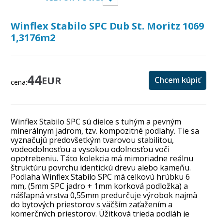
Winflex Stabilo SPC Dub St. Moritz 1069
1,3176m2
44
EUR
Chcem kúpiť
cena:
Winflex Stabilo SPC sú dielce s tuhým a pevným
minerálnym jadrom, tzv. kompozitné podlahy. Tie sa
vyznačujú predovšetkým tvarovou stabilitou,
vodeodolnosťou a vysokou odolnosťou voči
opotrebeniu. Táto kolekcia má mimoriadne reálnu
štruktúru povrchu identickú drevu alebo kameňu.
Podlaha Winflex Stabilo SPC má celkovú hrúbku 6
mm, (5mm SPC jadro + 1mm korková podložka) a
nášľapná vrstva 0,55mm predurčuje výrobok najmä
do bytových priestorov s väčším zaťažením a
komerčných priestorov. Úžitková trieda podláh je