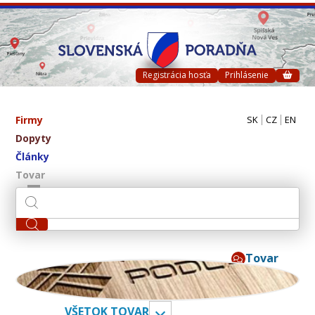
Registrácia hosťa
Prihlásenie
Firmy
SK
CZ
EN
Dopyty
Články
Tovar
Tovar
ivpa s.r.o.
VŠETOK TOVAR