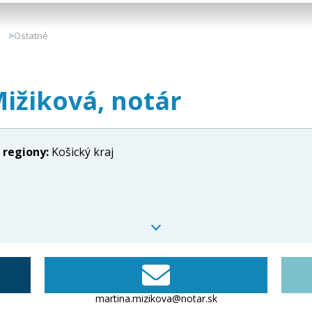
Ostatné
Mižiková, notár
 regiony:
Košický kraj
martina.mizikova@notar.sk