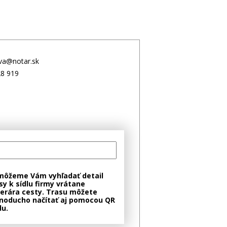
va@notar.sk
28 919
môžeme Vám vyhľadať detail
sy k sídlu firmy vrátane
nerára cesty. Trasu môžete
noducho načítať aj pomocou QR
u.