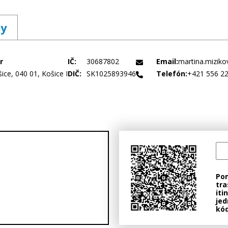
by
r
IČ:
30687802
Email:
martina.miziko
ice, 040 01, Košice I
DIČ:
SK1025893946
Telefón:
+421 556 2
Po
tra
iti
jed
kód